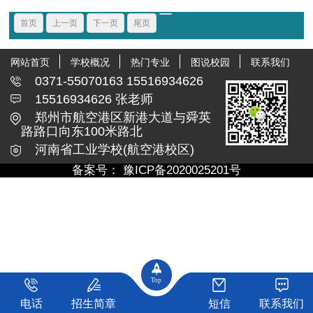
首页
上一页
下一页
尾页
网站首页
学校概况
热门专业
图说校园
联系我们
0371-55070163 15516934626
15516934626 张老师
郑州市航空港区新港大道与舜英
路路口向东100米路北
河南省工业学校(航空港校区)
备案号：
豫ICP备2020025201号
Top
电话
招生简章
短信
联系我们